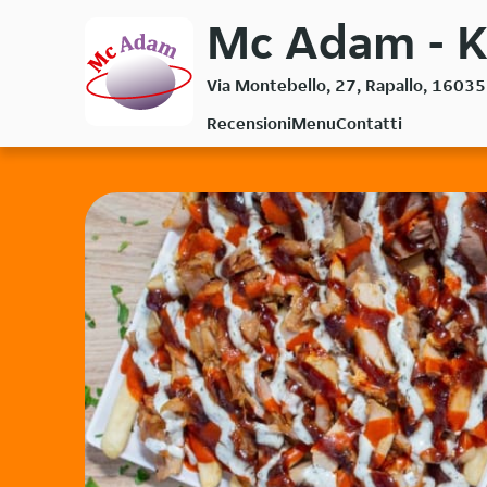
Passa
Mc Adam - 
al
contenuto
Via Montebello, 27, Rapallo, 16035
principale
Recensioni
Menu
Contatti